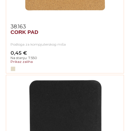
38.163
CORK PAD
Podloga za kompjuterskog miša
0,45 €
Na stanju: 7.550
Prikaz zaliha