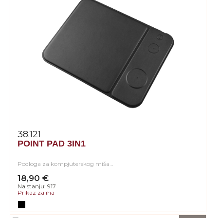
38.121
POINT PAD 3IN1
Podloga za kompjuterskog miša…
18,90 €
Na stanju: 917
Prikaz zaliha