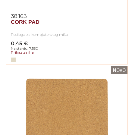
38.163
CORK PAD
Podloga za kompjuterskog miša
0,45 €
Na stanju: 7.550
Prikaz zaliha
NOVO