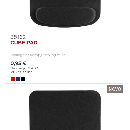
38.162
CUBE PAD
Podloga za kompjuterskog miša
0,95 €
Na stanju: 9.408
Prikaz zaliha
NOVO