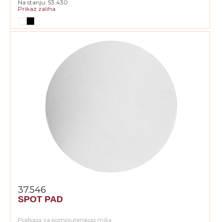
Na stanju: 53.430
Prikaz zaliha
37.546
SPOT PAD
Podloga za kompjuterskog miša