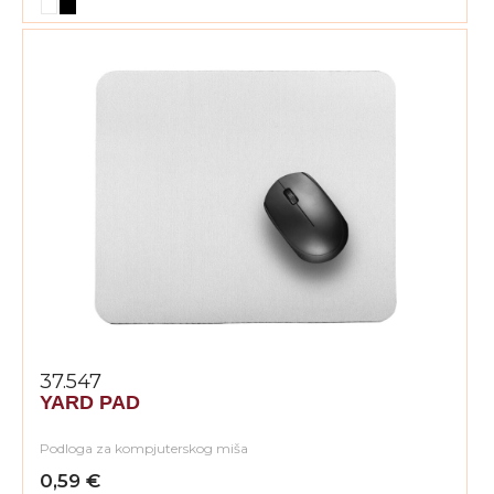
37.547
YARD PAD
Podloga za kompjuterskog miša
0,59 €