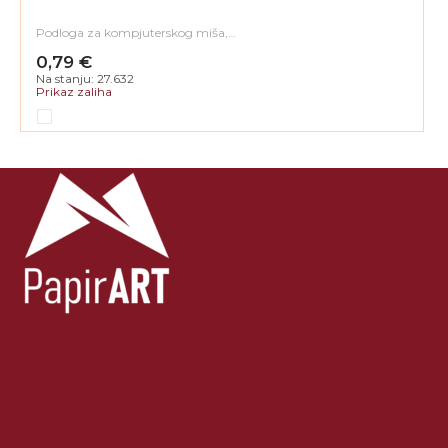
Podloga za kompjuterskog miša,…
0,79 €
Na stanju: 27.632
Prikaz zaliha