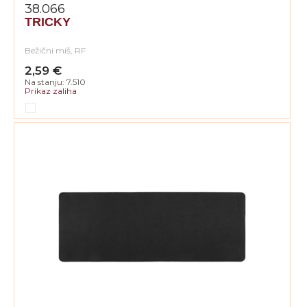
38.066
TRICKY
Bežični miš, RF
2,59 €
Na stanju: 7.510
Prikaz zaliha