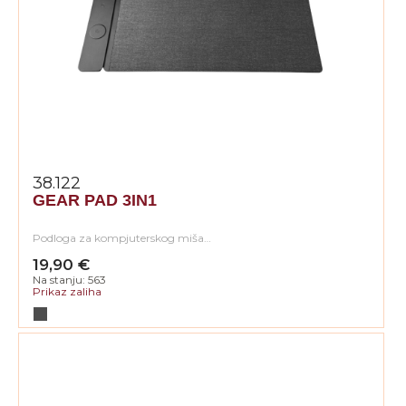
38.122
GEAR PAD 3IN1
Podloga za kompjuterskog miša…
19,90 €
Na stanju: 563
Prikaz zaliha