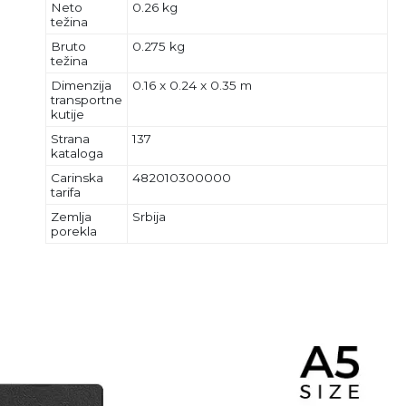
Neto
0.26 kg
težina
Bruto
0.275 kg
težina
Dimenzija
0.16 x 0.24 x 0.35 m
transportne
kutije
Strana
137
kataloga
Carinska
482010300000
tarifa
Zemlja
Srbija
porekla