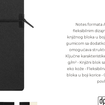
Notes formata A5
fleksibilnim diza
knjižnog bloka u boji
gumicom sa dodatkom
omogućava struktur
Ključne karakteristik
g/m² • Knjižni blok s
eko kože • Fleksibiln
bloka u boji korice •
povl