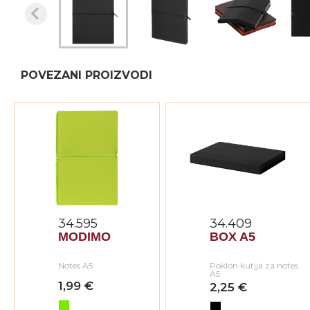
POVEZANI PROIZVODI
34.595
34.409
MODIMO
BOX A5
Notes A5
Poklon kutija za notes
A5
1,99 €
2,25 €