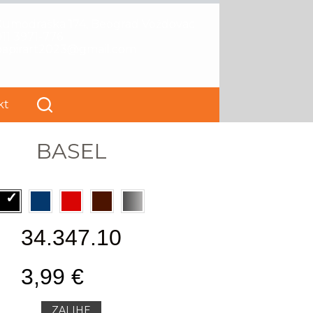
Kumodraška 174, Beograd Voždovac
11 3971-776
papirart2023@gmail.com
kt
BASEL
34.347.10
3,99 €
ZALIHE