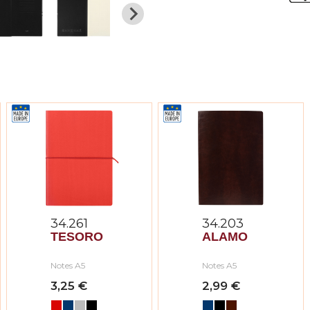
34.261
34.203
TESORO
ALAMO
Notes A5
Notes A5
3,25 €
2,99 €