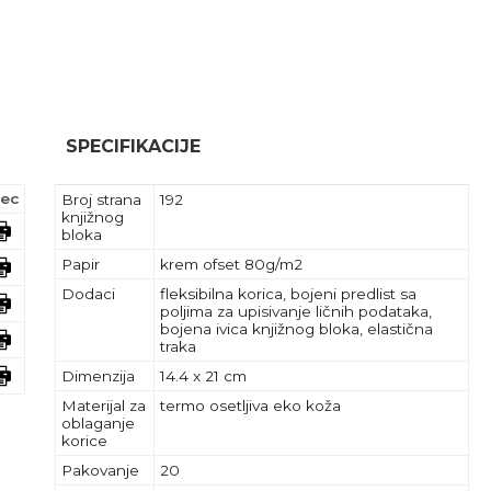
SPECIFIKACIJE
ec
Broj strana
192
knjižnog
bloka
Papir
krem ofset 80g/m2
Dodaci
fleksibilna korica, bojeni predlist sa
poljima za upisivanje ličnih podataka,
bojena ivica knjižnog bloka, elastična
traka
Dimenzija
14.4 x 21 cm
Materijal za
termo osetljiva eko koža
oblaganje
korice
Pakovanje
20