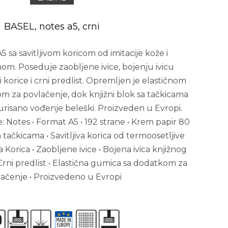
BASEL, notes a5, crni
 sa savitljivom koricom od imitacije kože i
jnom. Poseduje zaobljene ivice, bojenju ivicu
 korice i crni predlist. Opremljen je elastičnom
 za povlačenje, dok knjižni blok sa tačkicama
isano vođenje beleški. Proizveden u Evropi.
e: Notes • Format A5 • 192 strane • Krem papir 80
a tačkicama • Savitljiva korica od termoosetljive
a Korica • Zaobljene ivice • Bojena ivica knjižnog
 Crni predlist • Elastična gumica sa dodatkom za
ačenje • Proizvedeno u Evropi