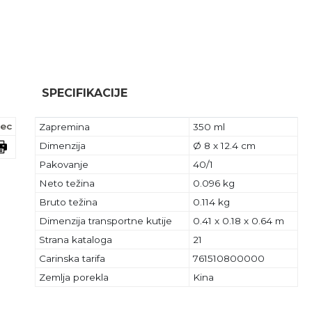
SPECIFIKACIJE
ec
Zapremina
350 ml
Dimenzija
Ø 8 x 12.4 cm
Pakovanje
40/1
Neto težina
0.096 kg
Bruto težina
0.114 kg
Dimenzija transportne kutije
0.41 x 0.18 x 0.64 m
Strana kataloga
21
Carinska tarifa
761510800000
Zemlja porekla
Kina