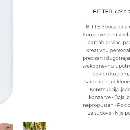
BITTER, čaša z
BITTER boca od al
konzerve predstavlja
odmah privlači pažn
kreativnu personal
precizan i dugotraja
svakodnevnu upotreb
poklon kutijom, 
kampanje i poklone. 
Konstrukcija: jedn
konzerve • Boja: b
nepropustan • Poklo
za sudove • Nije 