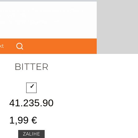
Kumodraška 174, Beograd Voždovac
11 3971-776
papirart2023@gmail.com
kt
BITTER
41.235.90
1,99 €
ZALIHE