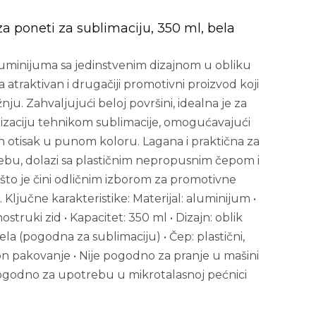
a poneti za sublimaciju, 350 ml, bela
uminijuma sa jedinstvenim dizajnom u obliku
 atraktivan i drugačiji promotivni proizvod koji
ju. Zahvaljujući beloj površini, idealna je za
izaciju tehnikom sublimacije, omogućavajući
n otisak u punom koloru. Lagana i praktična za
u, dolazi sa plastičnim nepropusnim čepom i
što je čini odličnim izborom za promotivne
Ključne karakteristike: Materijal: aluminijum •
ostruki zid • Kapacitet: 350 ml • Dizajn: oblik
ela (pogodna za sublimaciju) • Čep: plastični,
n pakovanje • Nije pogodno za pranje u mašini
pogodno za upotrebu u mikrotalasnoj pećnici