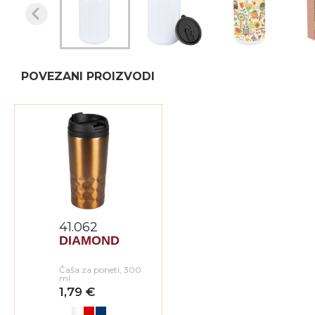
POVEZANI PROIZVODI
41.062
DIAMOND
Čaša za poneti, 300
ml
1,79 €