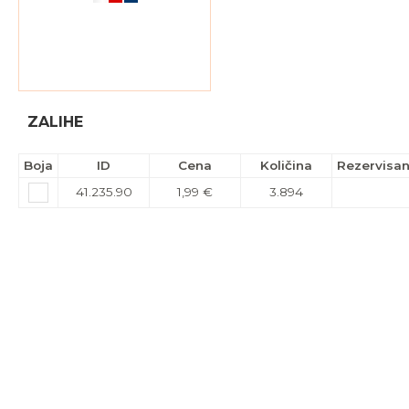
ZALIHE
Boja
ID
Cena
Količina
Rezervisa
41.235.90
1,99 €
3.894