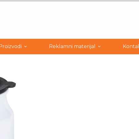
0
Proizvodi
Reklamni materijal
Konta
R