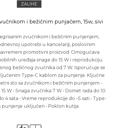
ZALIHE
zvučnikom i bežičnim punjačem, 15w, sivi
tegrisanim zvučnikom i bežičnim punjenjem,
nevnoj upotrebi u kancelariji, poslovnim
o savremeni promotivni proizvod. Omogućava
obilnih uređaja snage do 15 W i reprodukciju
nog bežičnog zvučnika od 7 W. Isporučuje se
uključenim Type-C kablom za punjenje. Ključne
metni sto sa zvučnikom i bežičnim punjenjem •
 15 W • Snaga zvučnika 7 W • Domet rada do 10
 4 sata • Vreme reprodukcije do –5 sati • Type-
a punjenje uključen • Poklon kutija