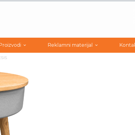
0
Proizvodi
Reklamni materijal
Konta
SIS