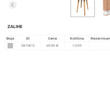
ZALIHE
Boja
ID
Cena
Količina
Rezervisa
38.118.12
49,99 €
1.009