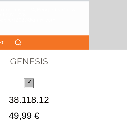
Kumodraška 174, Beograd Voždovac
11 3971-776
papirart2023@gmail.com
kt
GENESIS
38.118.12
49,99 €