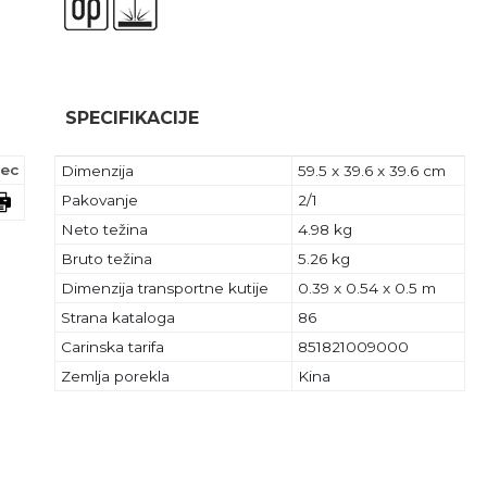
SPECIFIKACIJE
ec
Dimenzija
59.5 x 39.6 x 39.6 cm
Pakovanje
2/1
Neto težina
4.98 kg
Bruto težina
5.26 kg
Dimenzija transportne kutije
0.39 x 0.54 x 0.5 m
Strana kataloga
86
Carinska tarifa
851821009000
Zemlja porekla
Kina