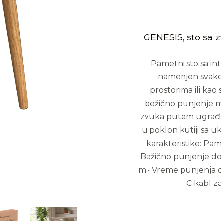
GENESIS, sto sa 
Pametni sto sa in
namenjen svakod
prostorima ili ka
bežično punjenje m
zvuka putem ugrađe
u poklon kutiji sa 
karakteristike: Pa
Bežično punjenje do
m • Vreme punjenja do
C kabl z