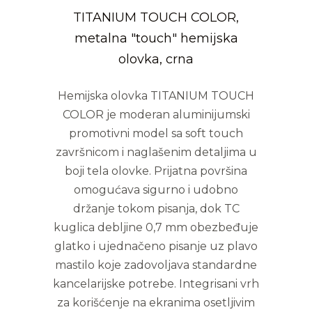
TITANIUM TOUCH COLOR,
metalna "touch" hemijska
olovka, crna
Hemijska olovka TITANIUM TOUCH
COLOR je moderan aluminijumski
promotivni model sa soft touch
završnicom i naglašenim detaljima u
boji tela olovke. Prijatna površina
omogućava sigurno i udobno
držanje tokom pisanja, dok TC
kuglica debljine 0,7 mm obezbeđuje
glatko i ujednačeno pisanje uz plavo
mastilo koje zadovoljava standardne
kancelarijske potrebe. Integrisani vrh
za korišćenje na ekranima osetljivim