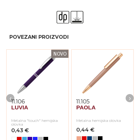
POVEZANI PROIZVODI
NOVO
‹
›
11.106
11.105
LUVIA
PAOLA
Metalna "touch" hemijska
Metalna hemijska olovka
olovka
0,44 €
0,43 €