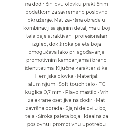
na dodir čini ovu olovku praktičnim
dodatkom za savremeno poslovno
okruženje. Mat završna obrada u
kombinaciji sa sjajnim detaljima u boji
tela daje atraktivan i profesionalan
izgled, dok široka paleta boja
omogućava lako prilagođavanje
promotivnim kampanjama i brend
identitetima. Ključne karakteristike:
Hemijska olovka • Materijal:
aluminijum • Soft touch telo • TC
kuglica 0,7 mm • Plavo mastilo • Vrh
za ekrane osetljive na dodir • Mat
završna obrada • Sjajni delovi u boji
tela • Široka paleta boja • Idealna za
poslovnu i promotivnu upotrebu