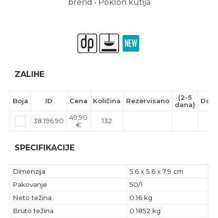
brend • Poklon kutija
ZALIHE
(2-5
Boja
ID
Cena
Količina
Rezervisano
Dola
dana)
49,90
38.196.90
132
€
SPECIFIKACIJE
Dimenzija
5.6 x 5.6 x 7.9 cm
Pakovanje
50/1
Neto težina
0.16 kg
Bruto težina
0.1852 kg