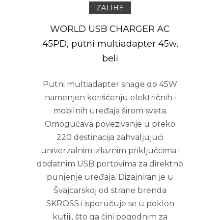
ZALIHE
WORLD USB CHARGER AC
45PD, putni multiadapter 45w,
beli
Putni multiadapter snage do 45W
namenjen korišćenju električnih i
mobilnih uređaja širom sveta.
Omogućava povezivanje u preko
220 destinacija zahvaljujući
univerzalnim izlaznim priključcima i
dodatnim USB portovima za direktno
punjenje uređaja. Dizajniran je u
Švajcarskoj od strane brenda
SKROSS i isporučuje se u poklon
kutiji, što ga čini pogodnim za