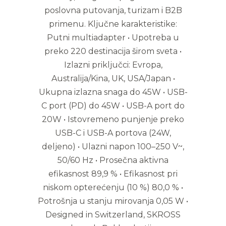
poslovna putovanja, turizam i B2B
primenu. Ključne karakteristike:
Putni multiadapter • Upotreba u
preko 220 destinacija širom sveta •
Izlazni priključci: Evropa,
Australija/Kina, UK, USA/Japan •
Ukupna izlazna snaga do 45W • USB-
C port (PD) do 45W • USB-A port do
20W • Istovremeno punjenje preko
USB-C i USB-A portova (24W,
deljeno) • Ulazni napon 100–250 V~,
50/60 Hz • Prosečna aktivna
efikasnost 89,9 % • Efikasnost pri
niskom opterećenju (10 %) 80,0 % •
Potrošnja u stanju mirovanja 0,05 W •
Designed in Switzerland, SKROSS