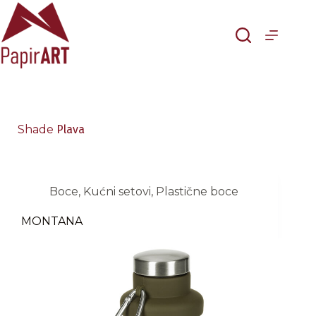
Skip
to
content
Shade
Plava
Boce
,
Kućni setovi
,
Plastične boce
MONTANA