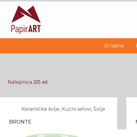
Skip
to
content
O nama
Nalepnica
325 ml
Keramičke šolje
,
Kućni setovi
,
Šolje
BRONTE