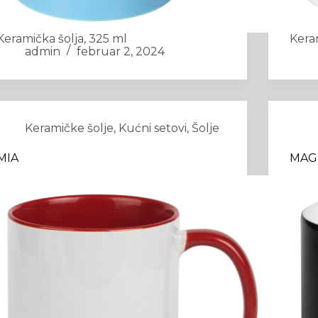
Keramička šolja, 325 ml
Keram
admin
februar 2, 2024
Keramičke šolje
,
Kućni setovi
,
Šolje
MIA
MAG