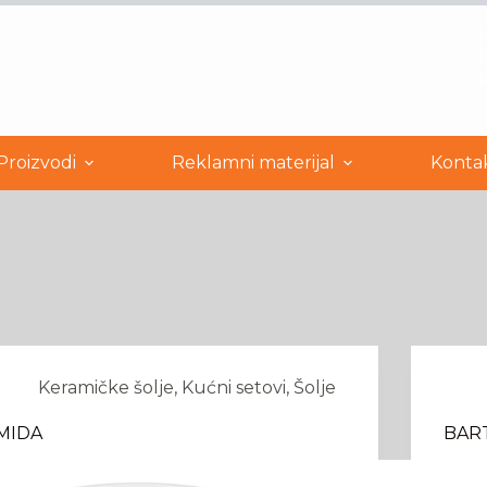
0
Proizvodi
Reklamni materijal
Konta
Keramičke šolje
,
Kućni setovi
,
Šolje
MIDA
BAR