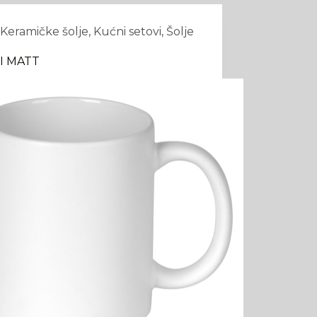
Keramičke šolje
,
Kućni setovi
,
Šolje
I MATT