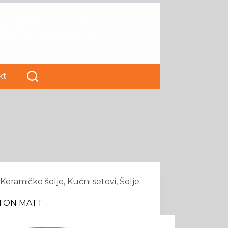
Kumodraška 174, Beograd Voždovac
11 3971-776
papirart2023@gmail.com
kt
Keramičke šolje
,
Kućni setovi
,
Šolje
TON MATT