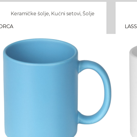
Keramičke šolje
,
Kućni setovi
,
Šolje
ORCA
LASS