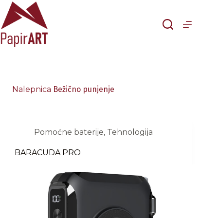
Skip
to
content
Nalepnica
Bežično punjenje
Pomoćne baterije
,
Tehnologija
BARACUDA PRO