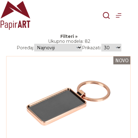
Skip
to
content
Filteri
Ukupno modela: 82
Poređaj:
Prikazati:
NOVO