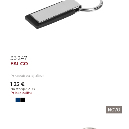
33.247
FALCO
Privezak za ključeve
1,35 €
Na stanju: 2.959
Prikaz zaliha
NOVO