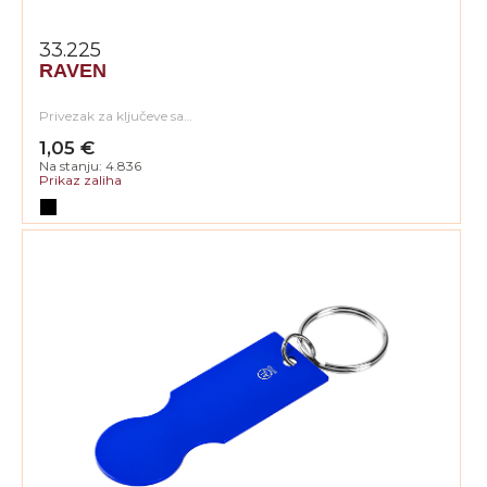
33.225
RAVEN
Privezak za ključeve sa…
1,05 €
Na stanju: 4.836
Prikaz zaliha