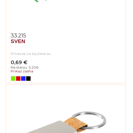
33.215
SVEN
Privezak za ključeve sa…
0,69 €
Na stanju: 5.206
Prikaz zaliha