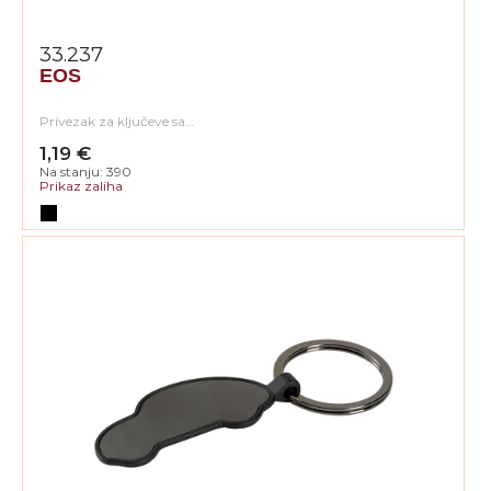
33.237
EOS
Privezak za ključeve sa…
1,19 €
Na stanju: 390
Prikaz zaliha