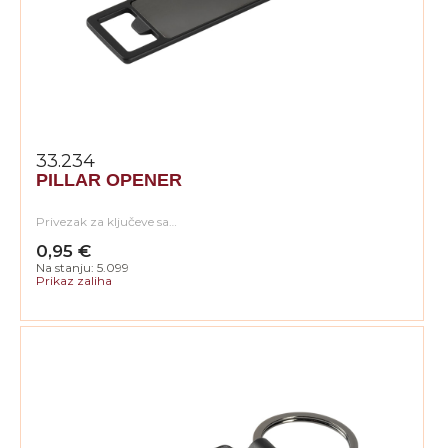
33.234
PILLAR OPENER
Privezak za ključeve sa…
0,95 €
Na stanju: 5.099
Prikaz zaliha