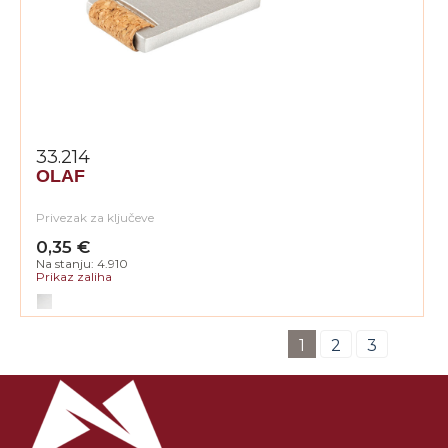
33.214
OLAF
Privezak za ključeve
0,35 €
Na stanju: 4.910
Prikaz zaliha
1
2
3