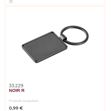
33.229
NOIR R
Privezak za ključeve
0,99 €