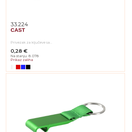
33.224
CAST
Privezak za ključeve sa…
0,28 €
Na stanju: 8.078
Prikaz zaliha