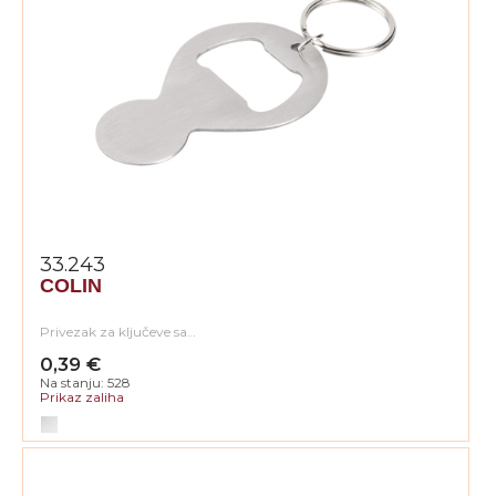
33.243
COLIN
Privezak za ključeve sa…
0,39 €
Na stanju: 528
Prikaz zaliha