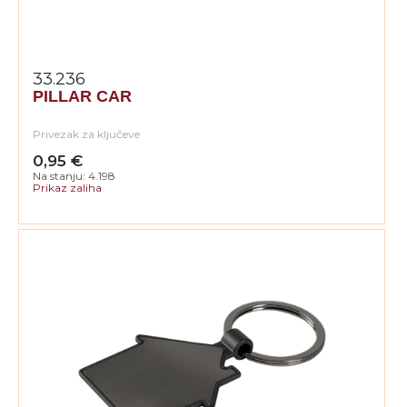
33.236
PILLAR CAR
Privezak za ključeve
0,95 €
Na stanju: 4.198
Prikaz zaliha