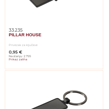
33.235
PILLAR HOUSE
Privezak za ključeve
0,95 €
Na stanju: 2.799
Prikaz zaliha