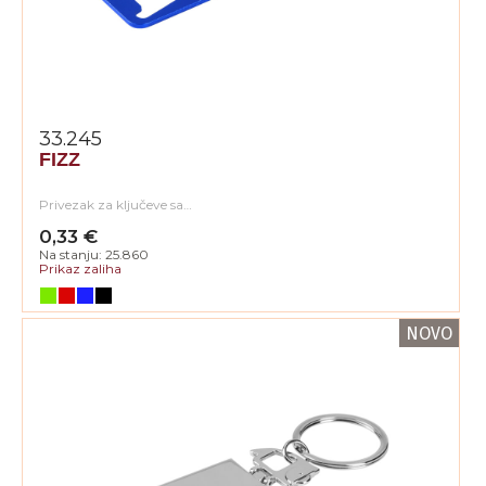
33.245
FIZZ
Privezak za ključeve sa…
0,33 €
Na stanju: 25.860
Prikaz zaliha
NOVO