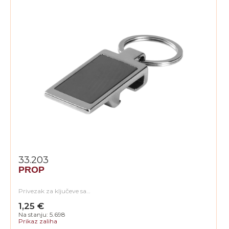
33.203
PROP
Privezak za ključeve sa…
1,25 €
Na stanju: 5.698
Prikaz zaliha