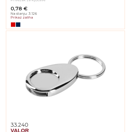
0,78 €
Na stanju: 3.126
Prikaz zaliha
33.240
VALOR