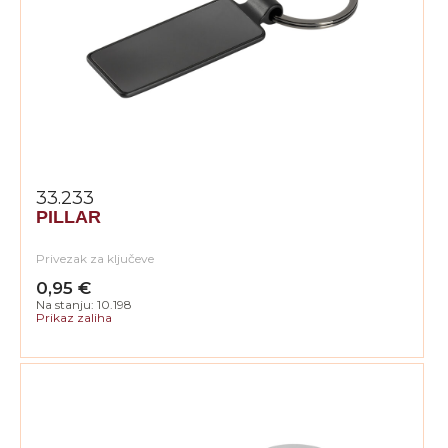
33.233
PILLAR
Privezak za ključeve
0,95 €
Na stanju: 10.198
Prikaz zaliha