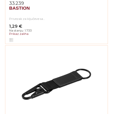
33.239
BASTION
Privezak za ključeve sa…
1,29 €
Na stanju: 1.733
Prikaz zaliha