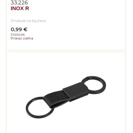
33.226
INOX R
Privezak za ključeve
0,99 €
Dolazak
Prikaz zaliha