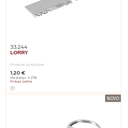
33.244
LORRY
Privezak za ključeve
1,20 €
Na stanju: 9.278
Prikaz zaliha
NOVO