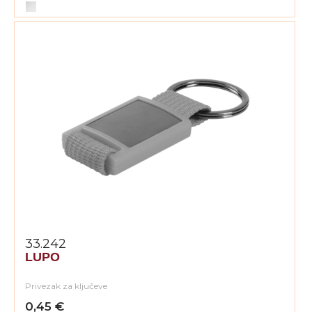
33.242
LUPO
Privezak za ključeve
0,45 €