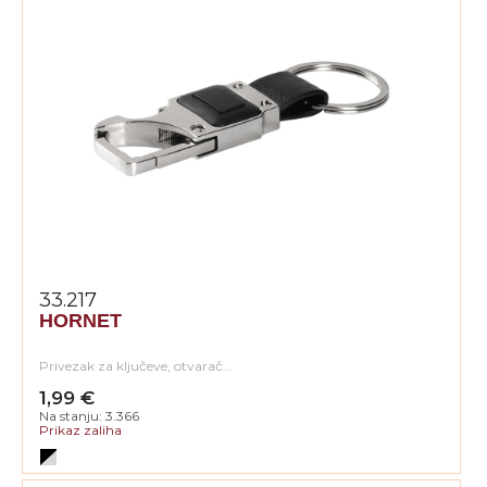
33.217
HORNET
Privezak za ključeve, otvarač…
1,99 €
Na stanju: 3.366
Prikaz zaliha