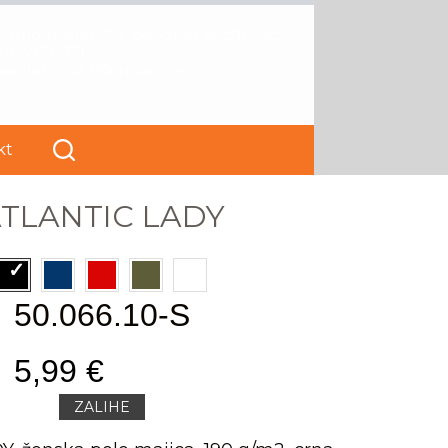
Kumodraška 174, Beograd Voždovac
11 3971-776
papirart2023@gmail.com
kt
TLANTIC LADY
50.066.10-S
5,99 €
ZALIHE