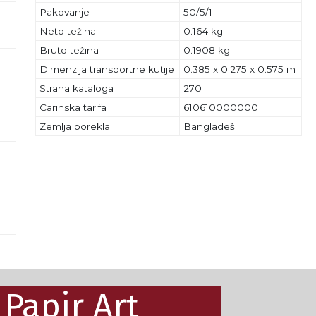
Pakovanje
50/5/1
Neto težina
0.164 kg
Bruto težina
0.1908 kg
Dimenzija transportne kutije
0.385 x 0.275 x 0.575 m
Strana kataloga
270
Carinska tarifa
610610000000
Zemlja porekla
Bangladeš
Papir Art