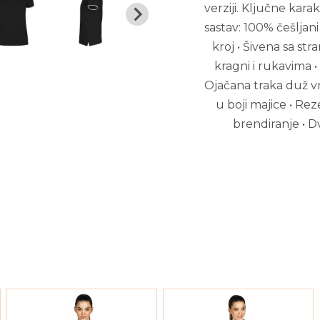
verziji. Ključne karak
sastav: 100% češljan
kroj • Šivena sa str
kragni i rukavima •
Ojačana traka duž v
u boji majice • Re
brendiranje • D