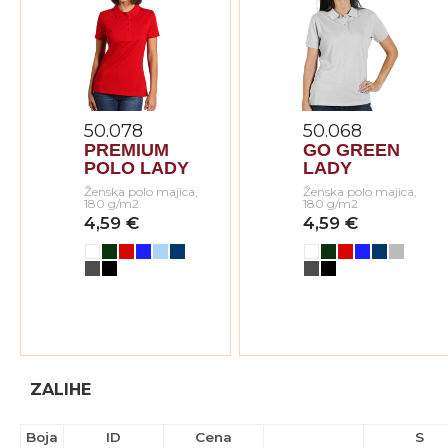
50.078
50.068
PREMIUM
GO GREEN
POLO LADY
LADY
Ženska polo majica,
Ženska polo majica,
180 g/m2
180 g/m2
4,59 €
4,59 €
ZALIHE
Boja
ID
Cena
S