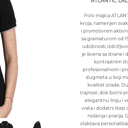
ATLANTIC LADY
Polo majica ATLANT
kroja, namenjen sva
i promotivnim aktiv
sa gramaturom od 1
udobnosti, izdržljiv
je šivena sa strane i
kontrastnim štr
profesionalnom i pr
dugmeta u boji ma
kvalitet izrade. 
trajnost, dok bočni p
elegantnu liniju i
vrata i dodatni štep
nošenja i pranja. G
olakšava personalizac