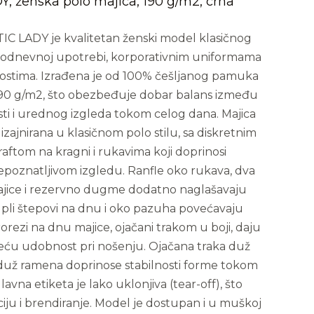
, ženska polo majica, 190 g/m2, crna
IC LADY je kvalitetan ženski model klasičnog
kodnevnoj upotrebi, korporativnim uniformama
nostima. Izrađena je od 100% češljanog pamuka
90 g/m2, što obezbeđuje dobar balans između
osti i urednog izgleda tokom celog dana. Majica
 dizajnirana u klasičnom polo stilu, sa diskretnim
aftom na kragni i rukavima koji doprinosi
epoznatljivom izgledu. Ranfle oko rukava, dva
jice i rezervno dugme dodatno naglašavaju
Dupli štepovi na dnu i oko pazuha povećavaju
rorezi na dnu majice, ojačani trakom u boji, daju
 veću udobnost pri nošenju. Ojačana traka duž
 duž ramena doprinose stabilnosti forme tokom
lavna etiketa je lako uklonjiva (tear-off), što
iju i brendiranje. Model je dostupan i u muškoj