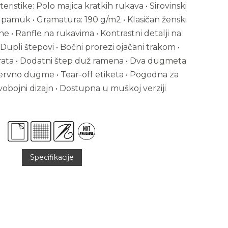
teristike: Polo majica kratkih rukava • Sirovinski
i pamuk • Gramatura: 190 g/m2 • Klasičan ženski
ane • Ranfle na rukavima • Kontrastni detalji na
 Dupli štepovi • Bočni prorezi ojačani trakom •
rata • Dodatni štep duž ramena • Dva dugmeta
zervno dugme • Tear-off etiketa • Pogodna za
vobojni dizajn • Dostupna u muškoj verziji
Specifikacije