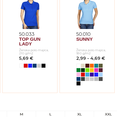
50.033
50.010
TOP GUN
SUNNY
LADY
Ženska polo majica,
Ženska polo majica,
210 g/m2
180 g/m2
5,69 €
2,99 - 4,69 €
M
L
XL
XXL