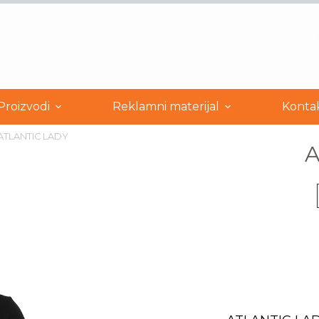
0
Proizvodi
Reklamni materijal
Konta
ATLANTIC LADY
A