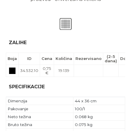
ZALIHE
(2-5
Boja
ID
Cena
Količina
Rezervisano
Dola
dana)
0,75
34.532.10
19.139
€
SPECIFIKACIJE
Dimenzija
44 x 36 cm
Pakovanje
100/1
Neto težina
0.068 kg
Bruto težina
0.075 kg