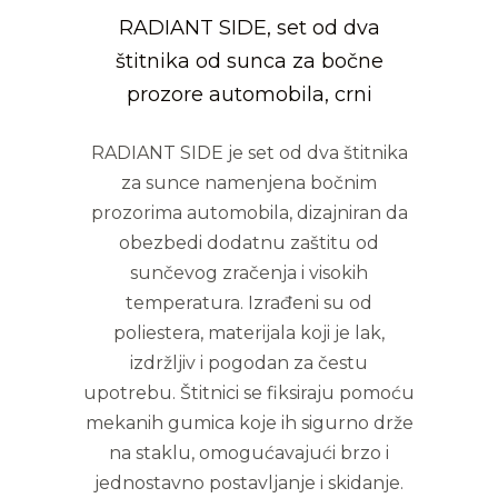
RADIANT SIDE, set od dva
štitnika od sunca za bočne
prozore automobila, crni
RADIANT SIDE je set od dva štitnika
za sunce namenjena bočnim
prozorima automobila, dizajniran da
obezbedi dodatnu zaštitu od
sunčevog zračenja i visokih
temperatura. Izrađeni su od
poliestera, materijala koji je lak,
izdržljiv i pogodan za čestu
upotrebu. Štitnici se fiksiraju pomoću
mekanih gumica koje ih sigurno drže
na staklu, omogućavajući brzo i
jednostavno postavljanje i skidanje.