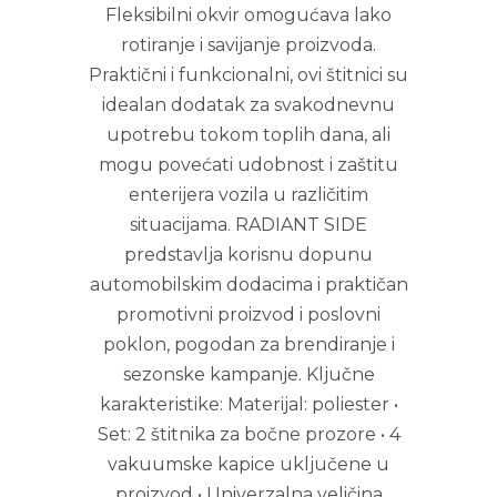
Fleksibilni okvir omogućava lako
rotiranje i savijanje proizvoda.
Praktični i funkcionalni, ovi štitnici su
idealan dodatak za svakodnevnu
upotrebu tokom toplih dana, ali
mogu povećati udobnost i zaštitu
enterijera vozila u različitim
situacijama. RADIANT SIDE
predstavlja korisnu dopunu
automobilskim dodacima i praktičan
promotivni proizvod i poslovni
poklon, pogodan za brendiranje i
sezonske kampanje. Ključne
karakteristike: Materijal: poliester •
Set: 2 štitnika za bočne prozore • 4
vakuumske kapice uključene u
proizvod • Univerzalna veličina