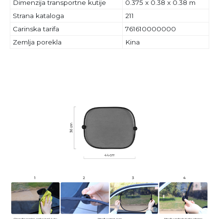
Dimenzija transportne kutije
0.375 x 0.38 x 0.38 m
Strana kataloga
211
Carinska tarifa
761610000000
Zemlja porekla
Kina