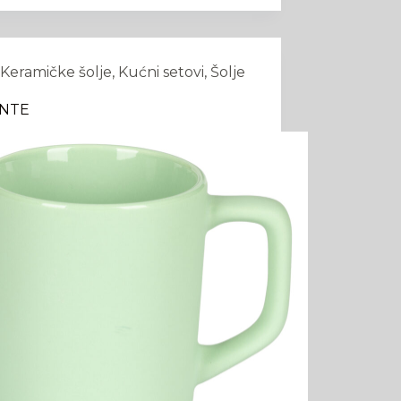
Keramičke šolje
,
Kućni setovi
,
Šolje
NTE