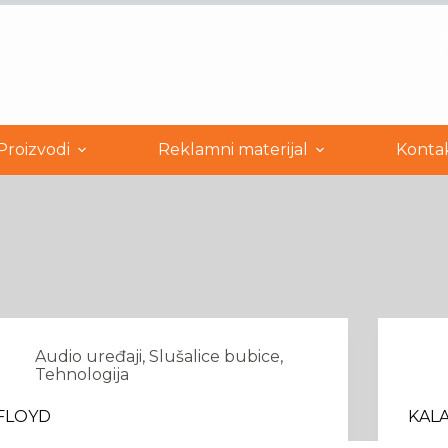
0
Proizvodi
Reklamni materijal
Konta
Audio uređaji
,
Slušalice bubice
,
Tehnologija
FLOYD
KAL