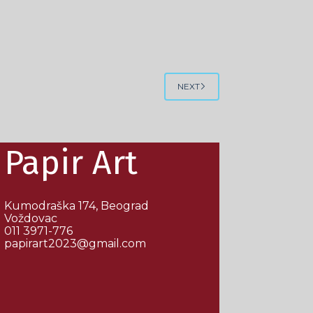
NEXT
Papir Art
Kumodraška 174, Beograd
Voždovac
011 3971-776
papirart2023@gmail.com