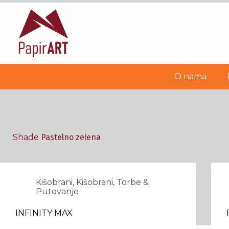
Skip
to
content
O nama
Shade
Pastelno zelena
Kišobrani
,
Kišobrani
,
Torbe &
Putovanje
INFINITY MAX