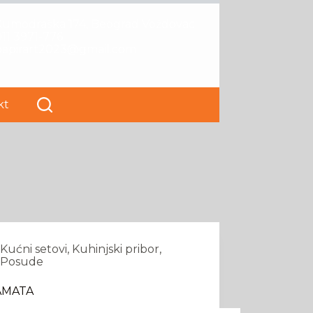
Kumodraška 174, Beograd Voždovac
11 3971-776
papirart2023@gmail.com
kt
Kućni setovi
,
Kuhinjski pribor
,
Posude
AMATA