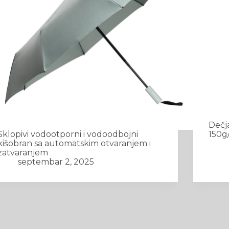
Dečj
Sklopivi vodootporni i vodoodbojni
150g
kišobran sa automatskim otvaranjem i
zatvaranjem
septembar 2, 2025