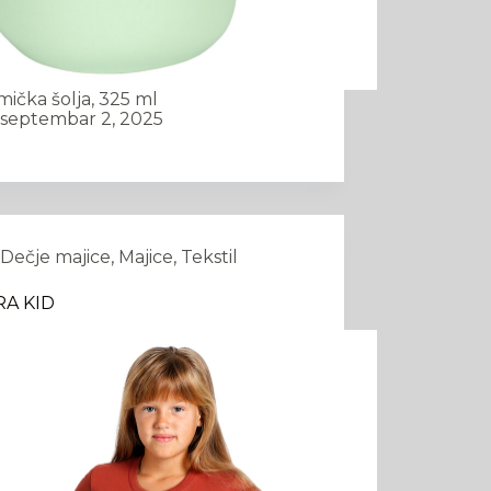
mička šolja, 325 ml
septembar 2, 2025
Dečje majice
,
Majice
,
Tekstil
RA KID