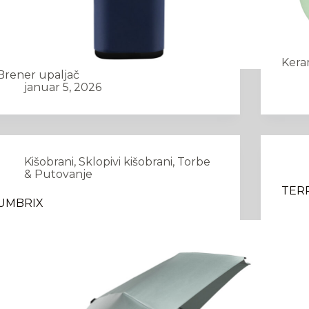
Kera
Brener upaljač
januar 5, 2026
Kišobrani
,
Sklopivi kišobrani
,
Torbe
& Putovanje
TER
UMBRIX